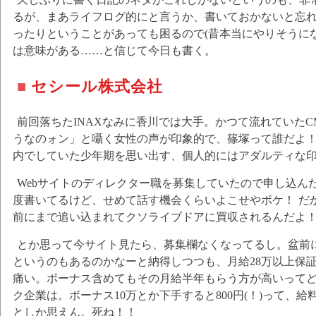
るが、まあライフログ的にと言うか、書いておかないと忘
ったりということがあっても困るので(昔本当にやりそうに
は意味がある……と信じて今日も書く。
■
セシール株式会社
前回落ちたINAXなみに香川では大手。かつて流れていた
うなのォン」と囁く女性の声が印象的で、篠塚って誰だよ！
内でしていた少年期を思い出す、個人的にはアダルティな
Webサイトのディレクター職を募集していたので申し込ん
度書いてるけど、せめて話す機会くらいよこせやボケ！ だ
前にまで追い込まれてクソライブドアに買収されるんだよ
とか思って今サイト見たら、募集欄なくなってるし。盆前
というのもあるのかなーと納得しつつも、月給28万以上保
痛い。ボーナス含めてもその月給半年もらう方が高いって
ク企業は。ボーナス10万とか下手すると800円(！)って、
としか思えん。死ね！！