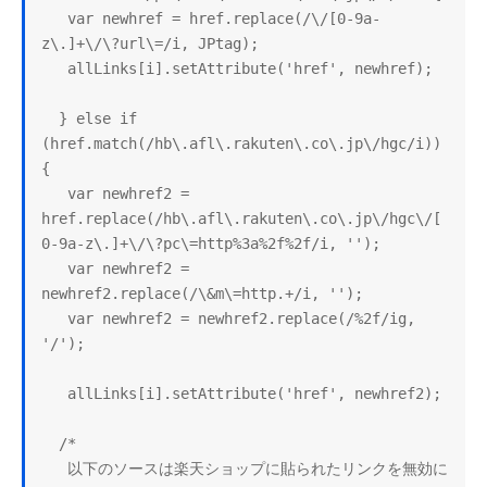
   var newhref = href.replace(/\/[0-9a-
z\.]+\/\?url\=/i, JPtag);

   allLinks[i].setAttribute('href', newhref);

  } else if 
(href.match(/hb\.afl\.rakuten\.co\.jp\/hgc/i)) 
{

   var newhref2 = 
href.replace(/hb\.afl\.rakuten\.co\.jp\/hgc\/[
0-9a-z\.]+\/\?pc\=http%3a%2f%2f/i, '');

   var newhref2 = 
newhref2.replace(/\&m\=http.+/i, '');

   var newhref2 = newhref2.replace(/%2f/ig, 
'/');

   allLinks[i].setAttribute('href', newhref2);

  /*

   以下のソースは楽天ショップに貼られたリンクを無効に