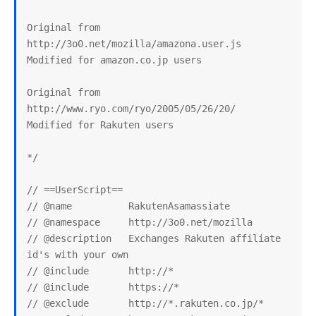
Original from 
http://3o0.net/mozilla/amazona.user.js

Modified for amazon.co.jp users

Original from 
http://www.ryo.com/ryo/2005/05/26/20/

Modified for Rakuten users

*/

// ==UserScript==

// @name          RakutenAsamassiate

// @namespace     http://3o0.net/mozilla

// @description   Exchanges Rakuten affiliate 
id's with your own

// @include       http://*

// @include       https://*

// @exclude       http://*.rakuten.co.jp/*
