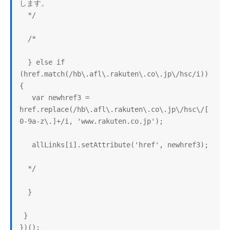
します。

  */

  /*

  } else if 
(href.match(/hb\.afl\.rakuten\.co\.jp\/hsc/i)) 
{

   var newhref3 = 
href.replace(/hb\.afl\.rakuten\.co\.jp\/hsc\/[
0-9a-z\.]+/i, 'www.rakuten.co.jp');

   allLinks[i].setAttribute('href', newhref3);

  */

  }

 }
