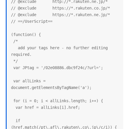
// @exclude       http://*.rakuten.ne.jp/*

// @exclude       https://*.rakuten.co.jp/*

// @exclude       https://*.rakuten.ne.jp/*

// ==/UserScript==

(function() {

 /*

   add your tags here - no further editing 
required.

 */

 var JPtag = '/02e08886.dbc9f24c/?url=';

 var allLinks = 
document.getElementsByTagName('a');

 for (i = 0; i < allLinks.length; i++) {

  var href = allLinks[i].href;

  if 
(href.match(/pt\.afl\.rakuten\.co\.jp\/c/i)) {
