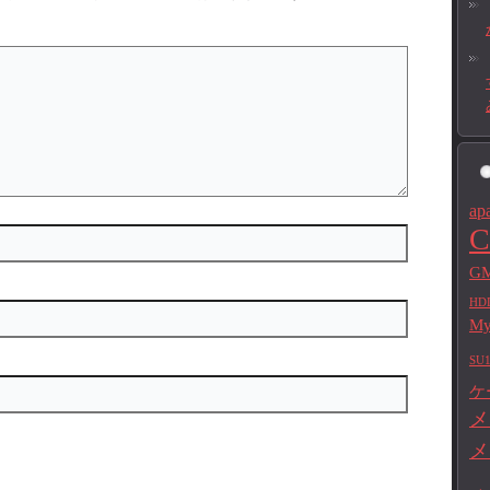
ap
C
GM
HD
M
SU1
ケ
メ
メ