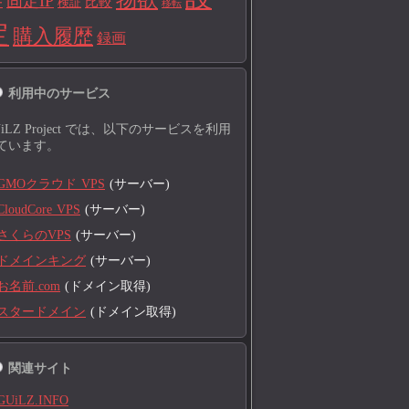
固定IP
比較
検証
ー
移転
定
購入履歴
録画
利用中のサービス
UiLZ Project では、以下のサービスを利用
ています。
GMOクラウド VPS
(サーバー)
CloudCore VPS
(サーバー)
さくらのVPS
(サーバー)
ドメインキング
(サーバー)
お名前.com
(ドメイン取得)
スタードメイン
(ドメイン取得)
関連サイト
GUiLZ.INFO