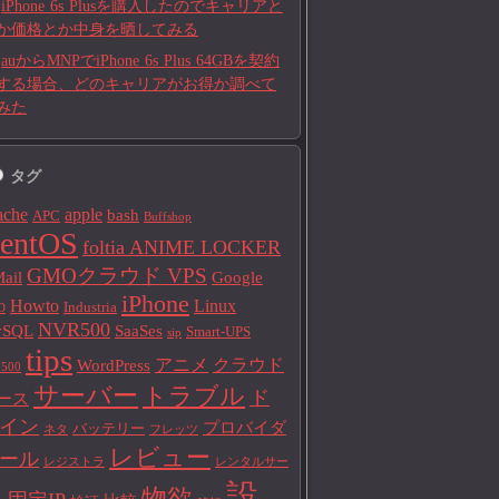
iPhone 6s Plusを購入したのでキャリアと
か価格とか中身を晒してみる
auからMNPでiPhone 6s Plus 64GBを契約
する場合、どのキャリアがお得か調べて
みた
タグ
ache
apple
bash
APC
Buffshop
entOS
foltia ANIME LOCKER
GMOクラウド VPS
ail
Google
iPhone
Howto
Linux
Industria
D
NVR500
ySQL
SaaSes
Smart-UPS
sip
tips
アニメ
クラウド
WordPress
500
サーバー
トラブル
ド
ース
イン
プロバイダ
バッテリー
ネタ
フレッツ
レビュー
ール
レジストラ
レンタルサー
設
物欲