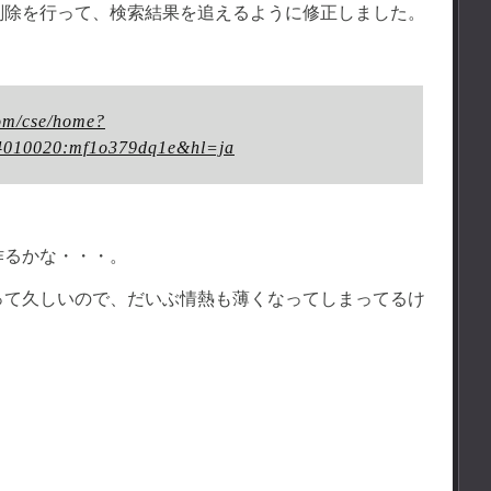
削除を行って、検索結果を追えるように修正しました。
om/cse/home?
4010020:mf1o379dq1e&hl=ja
作るかな・・・。
って久しいので、だいぶ情熱も薄くなってしまってるけ