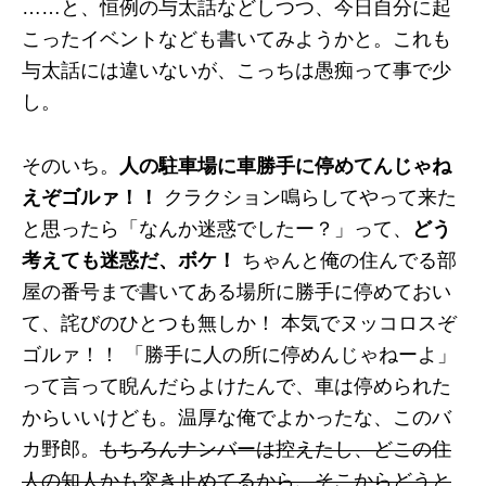
……と、恒例の与太話などしつつ、今日自分に起
こったイベントなども書いてみようかと。これも
与太話には違いないが、こっちは愚痴って事で少
し。
そのいち。
人の駐車場に車勝手に停めてんじゃね
えぞゴルァ！！
クラクション鳴らしてやって来た
と思ったら「なんか迷惑でしたー？」って、
どう
考えても迷惑だ、ボケ！
ちゃんと俺の住んでる部
屋の番号まで書いてある場所に勝手に停めておい
て、詫びのひとつも無しか！ 本気でヌッコロスぞ
ゴルァ！！ 「勝手に人の所に停めんじゃねーよ」
って言って睨んだらよけたんで、車は停められた
からいいけども。温厚な俺でよかったな、このバ
カ野郎。
もちろんナンバーは控えたし、どこの住
人の知人かも突き止めてるから、そこからどうと