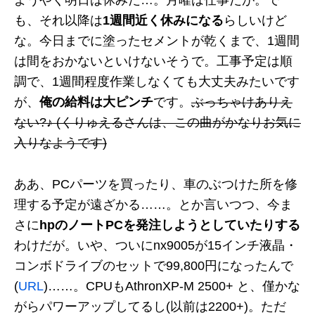
ようやく明日は休みだ…。月曜は仕事だが。で
も、それ以降は
1週間近く休みになる
らしいけど
な。今日までに塗ったセメントが乾くまで、1週間
は間をおかないといけないそうで。工事予定は順
調で、1週間程度作業しなくても大丈夫みたいです
が、
俺の給料は大ピンチ
です。
ぶっちゃけありえ
ない?♪ (くりゅえるさんは、この曲がかなりお気に
入りなようです)
ああ、PCパーツを買ったり、車のぶつけた所を修
理する予定が遠ざかる……。とか言いつつ、今ま
さに
hpのノートPCを発注しようとしていたりする
わけだが。いや、ついにnx9005が15インチ液晶・
コンボドライブのセットで99,800円になったんで
(
URL
)……。CPUもAthronXP-M 2500+ と、僅かな
がらパワーアップしてるし(以前は2200+)。ただ