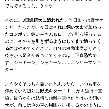
でもできるしな、ケケケ……
そのに。
3日連続犬に追われた
。昨日までは野犬オ
ンリーだったが、今日はそれに
飼い犬まで加わっ
たコンボ
で。飼い主さんもロープで引っ張ってる
のに、その人を
引きずるようにしてまで追ってく
る
のはやめてください。自分の移動速度より速く
後ろから足音が近づいてくるのは、正直
恐怖
で
す。
シャキーン、シャキーン………シザーマンキ
ター！
ようやくそっちを撒いたと思ったら、いつも車を
停めている辺りに
野犬キター！！
しかも道は一直
線。後ろからは結構な距離を空けたとはいえ飼い
犬が、前には俺の車の周囲を徘徊するかのように