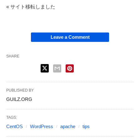
« サイト移転しました
Leave a Comment
SHARE
PUBLISHED BY
GUILZ.ORG
TAGS:
CentOS
WordPress
apache
tips