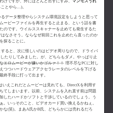
わけですが、外にほとんど出ずにすみ、
マンモスうれ
ことやら…)。
いるデータ整理やらシステム環境設定をしようと思って
ムービーファイルを再生すると止まる、という話を書
たのです。ウイルススキャナーを止めても発生するた
ivirusではなさそう。ならなぜ前回これを止めたら直ったのか
を探ることに。
とすると、次に怪しいのはビデオ周りなので、ドライバ
れなおしたりしてみました。が、どちらもダメ。やっぱり止
なエロムービーが嫌いかゴルァ！！
理不尽なPCに対し
えつつハードウェアアクセラレータのレベルを下げる
最終手段に打って出ます。
はいえこれだとムービーは見れても、DirectXを利用す
ちてしまいます。以前、システムを入れ直す前は問題
加したハードかソフトと干渉しているのでしょう。う
ぁ。いっそのこと、ビデオカード買い換えるかねぇ。
かな(笑)。まあA氏かB氏、どちらかには売れるだろ