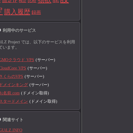
固定IP
比較
検証
ー
移転
定
購入履歴
録画
利用中のサービス
UiLZ Project では、以下のサービスを利用
ています。
GMOクラウド VPS
(サーバー)
CloudCore VPS
(サーバー)
さくらのVPS
(サーバー)
ドメインキング
(サーバー)
お名前.com
(ドメイン取得)
スタードメイン
(ドメイン取得)
関連サイト
GUiLZ.INFO