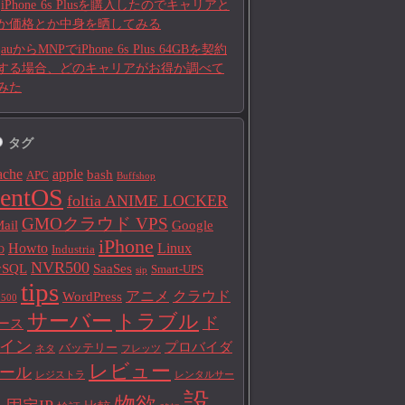
iPhone 6s Plusを購入したのでキャリアと
か価格とか中身を晒してみる
auからMNPでiPhone 6s Plus 64GBを契約
する場合、どのキャリアがお得か調べて
みた
タグ
ache
apple
bash
APC
Buffshop
entOS
foltia ANIME LOCKER
GMOクラウド VPS
ail
Google
iPhone
Howto
Linux
Industria
D
NVR500
ySQL
SaaSes
Smart-UPS
sip
tips
アニメ
クラウド
WordPress
500
サーバー
トラブル
ド
ース
イン
プロバイダ
バッテリー
ネタ
フレッツ
レビュー
ール
レジストラ
レンタルサー
設
物欲