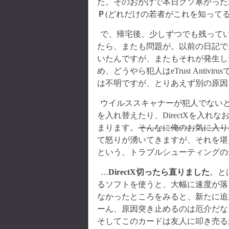
た。そのおかげで本日クソ寒かった
Ｐ
(どれだけの若者がこれを知ってる
で、帰宅後、少しずつでも残って
たら、またも問題が。以前の日記で
いたんですが、またもそれが発生し
め、どうやら犯人はeTrust Ant
は不明ですが、とりあえず別の原因
ウイルススキャナーが犯人でない
を入れ替えたり、DirectXを入
まります。
そんなに俺のお気に入り
て怒りが湧いてきますが、それを堪
という、トラブルシューティングの
…
DirectX切ったら直りました
。と
るソフトを使うと、大幅に速度が落
なかったところをみると、新たに追
ーん、原因突き止めるのは厄介だな
そしてこのカードは友人に叩き売る