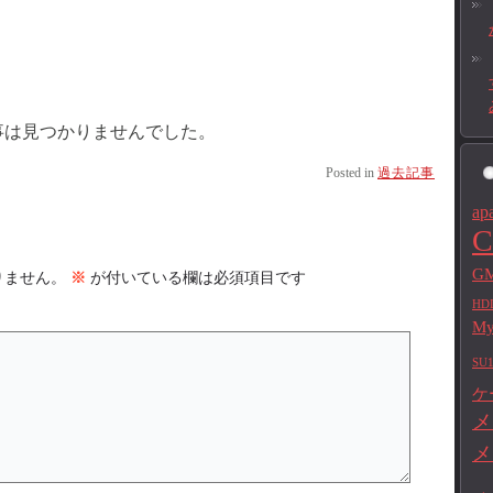
事は見つかりませんでした。
Posted in
過去記事
ap
C
GM
りません。
※
が付いている欄は必須項目です
HD
M
SU1
ケ
メ
メ