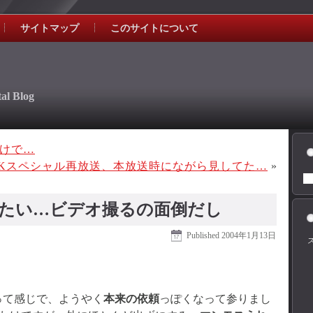
サイトマップ
このサイトについて
al Blog
けで…
HKスペシャル再放送、本放送時にながら見してた…
»
たい…ビデオ撮るの面倒だし
Published
2004年1月13日
って感じで、ようやく
本来の依頼
っぽくなって参りまし