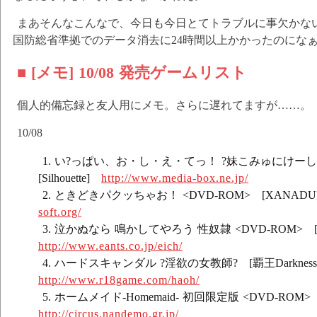
まあそんなこんなで、今日も今日とてトラブルに事欠かな
国防総省準拠でのデータ消去に24時間以上かかったのにな
■ [メモ] 10/08 発売ゲームリスト
個人的備忘録と友人用にメモ。さらに遅れてますが……。
10/08
い?っぱい、お・し・え・てっ！ ?妹こみゅにけーしょん
[Silhouette]
http://www.media-box.ne.jp/
ときどきパクッちゃお！ <DVD-ROM> [XANAD
soft.org/
泣かぬなら 鳴かしてやろう 性奴隷 <DVD-ROM>
http://www.eants.co.jp/eich/
ハードスキャンダル ?淫欲の女教師? [覇王Darknes
http://www.r18game.com/haoh/
ホームメイド-Homemaid- 初回限定版 <DVD-ROM>
http://circus.nandemo.gr.jp/