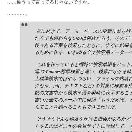
……違うって言ってるじゃないですか。
…………。
昼に起きて、データーベースの更新作業を行
た今でも終わらないのは何故だろう。そのデ
後々ある言葉を検索したときに、すぐに結果
るために作る、いわゆる全文検索用データー
これを作っていると瞬時に検索単語をヒット
通のWindows標準検索と違い、検索にかか
上標準検索ではやりづらい、ファイルの内容に
クセル、pdf、テキストなど) を対象に検索
数の文書中から検索単語を瞬時に表示するこ
書いた全てのメール中に何回「もうだめぽ」
んてことを調べることもできるわけだ。
そうそうそんな検索をかける機会があるかど
くやるのはどこかの会員サイトに登録して、そ