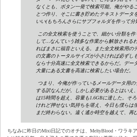
なくとも、ボタン一発で検索可能。俺がやる
とつ作り、そこに書き貯めたテキストデータ
いい(もちろんさらにサブフォルダを作って分
この全文検索を使うことで、細かい分類を作
して…なんていう雑多な作業から解放される
ればまさに福音といえる。また全文検索用の
の文書のトータルサイズが小さければ必ずしも
なら十分高速に全文検索できるからだ。デー
大量にある文書を高速に検索したい場合だ。
つまり、今俺が作っているメールデータ用の
する訳なんだが。しかし必要があるとはいえ
は15時間を超え、容量も1.6GBに達した。
けれど押せない気持ちを堪え、今日も僕らは
まだ終わらない。遠く遙か時空を越えて、再び
ちなみに昨日のMixi日記でのオチは、MeltyBlood・ワ