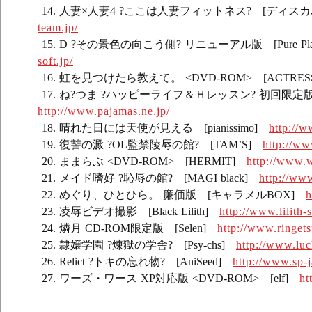
人妻×人妻4 ?ここは人妻フィットネス? [ディス
team.jp/
D ?その景色の向こう側? リニューアル版 [Pure Pla
soft.jp/
虹を見つけたら教えて。 <DVD-ROM> [ACTRE
ね?つま ?ハッピーライフ＆Ｈレッスン? 初回限定
http://www.pajamas.ne.jp/
晴れた日には天使が見える [pianissimo]
http://w
復讐の澱 ?OL監禁陵辱の館? [TAM’S]
http://ww
ままらぶ <DVD-ROM> [HERMIT]
http://www.w
メイド嗜好 ?恥辱の館? [MAGI black]
http://www
めぐり、ひとひら。 廉価版 [キャラメルBOX]
h
凌辱ビデオ撮影 [Black Lilith]
http://www.lilith-
燐月 CD-ROM限定版 [Selen]
http://www.ringet
隷嬢学園 ?煉獄の学舎? [Psy-chs]
http://www.luc
Relict ?トキの忘れ物? [AniSeed]
http://www.sp-j
ワーズ・ワース XP対応版 <DVD-ROM> [elf]
ht