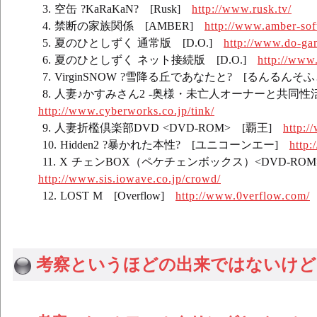
空缶 ?KaRaKaN? [Rusk]
http://www.rusk.tv/
禁断の家族関係 [AMBER]
http://www.amber-soft
夏のひとしずく 通常版 [D.O.]
http://www.do-gam
夏のひとしずく ネット接続版 [D.O.]
http://www
VirginSNOW ?雪降る丘であなたと? [るんるんそ
人妻♪かすみさん2 -奥様・未亡人オーナーと共同性活- [T
http://www.cyberworks.co.jp/tink/
人妻折檻倶楽部DVD <DVD-ROM> [覇王]
http:
Hidden2 ?暴かれた本性? [ユニコーンエー]
http:
X チェンBOX（ペケチェンボックス）<DVD-ROM
http://www.sis.iowave.co.jp/crowd/
LOST M [Overflow]
http://www.0verflow.com/
考察というほどの出来ではないけど