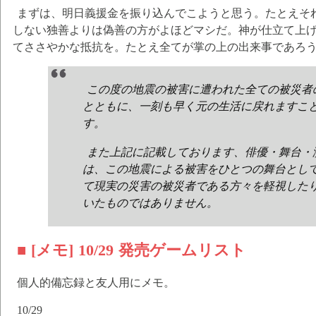
まずは、明日義援金を振り込んでこようと思う。たとえそ
しない独善よりは偽善の方がよほどマシだ。神が仕立て上
てささやかな抵抗を。たとえ全てが掌の上の出来事であろ
この度の地震の被害に遭われた全ての被災者
とともに、一刻も早く元の生活に戻れますこ
す。
また上記に記載しております、俳優・舞台・
は、この地震による被害をひとつの舞台とし
て現実の災害の被災者である方々を軽視した
いたものではありません。
■ [メモ] 10/29 発売ゲームリスト
個人的備忘録と友人用にメモ。
10/29