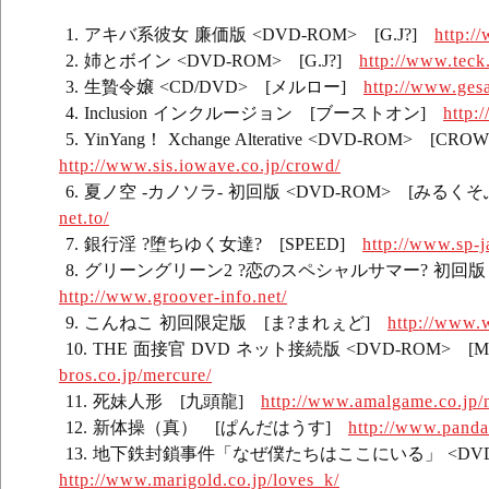
アキバ系彼女 廉価版 <DVD-ROM> [G.J?]
http:/
姉とボイン <DVD-ROM> [G.J?]
http://www.teck.
生贄令嬢 <CD/DVD> [メルロー]
http://www.gesa
Inclusion インクルージョン [ブーストオン]
http:
YinYang！ Xchange Alterative <DVD-ROM> [CR
http://www.sis.iowave.co.jp/crowd/
夏ノ空 -カノソラ- 初回版 <DVD-ROM> [みるく
net.to/
銀行淫 ?堕ちゆく女達? [SPEED]
http://www.sp-j
グリーングリーン2 ?恋のスペシャルサマー? 初回版 
http://www.groover-info.net/
こんねこ 初回限定版 [ま?まれぇど]
http://www.
THE 面接官 DVD ネット接続版 <DVD-ROM> [Me
bros.co.jp/mercure/
死妹人形 [九頭龍]
http://www.amalgame.co.jp/
新体操（真） [ぱんだはうす]
http://www.panda
地下鉄封鎖事件「なぜ僕たちはここにいる」 <DVD-R
http://www.marigold.co.jp/loves_k/