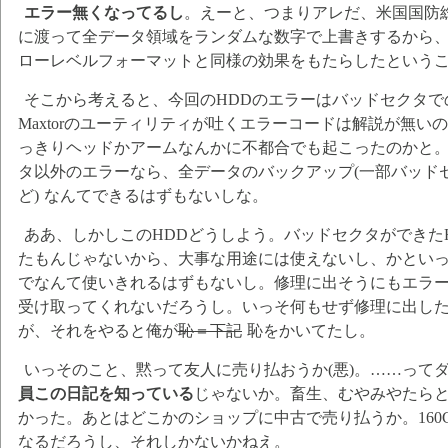
エラー無くなってるし
。えーと、つまりアレだ、米国国防
に渡って全データ領域をランダムな数字で上書きするから
ローレベルフォーマットと同様の効果をもたらしたという
そこから考えると、今回のHDDのエラーはバッドセクタ
Maxtorのユーティリティが吐くエラーコードは解説が無
っきりヘッドかアームなんかに不都合でも起こったのかと
タ以外のエラーなら、全データのバックアップ(一部バッド
ど) なんてできるはずもないしな。
ああ、しかしこのHDDどうしよう。バッドセクタができた
たもんじゃないから、大事な用途には使えないし、かといって
でなんて使いきれるはずもないし。修理に出そうにもエラ
受け取ってくれないだろうし。いっそ何もせず修理に出し
が、それをやると俺が
恥＝下記
恥をかいてたし。
いっそのこと、黙って友人に売り払おうか(悪)。……って
員この日記を知っている
じゃないか。畜生、むやみやたら
かった。あとはどこかのショップに中古で売り払うか。160
なるだろうし、それしかないかねえ。