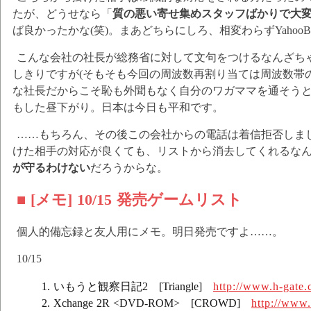
たが、どうせなら「
質の悪い寄せ集めスタッフばかりで大
ば良かったかな(笑)。まあどちらにしろ、相変わらずYaho
こんな会社の社長が総務省に対して文句をつけるなんざち
しきりですが(そもそも今回の周波数再割り当ては周波数帯
な社長だからこそ恥も外聞もなく自分のワガママを通そう
もした昼下がり。日本は今日も平和です。
……もちろん、その後この会社からの電話は着信拒否しまし
けた相手の対応が良くても、リストから消去してくれるな
が守るわけない
だろうからな。
■ [メモ] 10/15 発売ゲームリスト
個人的備忘録と友人用にメモ。明日発売ですよ……。
10/15
いもうと観察日記2 [Triangle]
http://www.h-gate.c
Xchange 2R <DVD-ROM> [CROWD]
http://www.