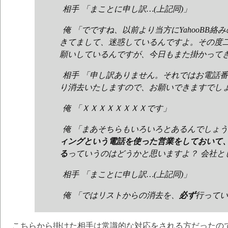
相手 「まことに申し訳…(上記同)」
俺 「でですね、以前より当方にYahooBB
きてまして、迷惑しているんですよ。その度
願いしているんですが、今日もまた掛かって
相手 「申し訳ありません。それではお電話
り消去いたしますので、お願いできますでし
俺 「ＸＸＸＸＸＸＸＸです」
俺 「まあそちらもいろいろとあるんでしょ
ィングという電話を使った営業をしておいて
る
っていうのはどうかと思いますよ？ 会社と
相手 「まことに申し訳…(上記同)」
俺 「ではリストからの消去を、
必ず
行ってい
こちらから掛けた相手は常識的な対応をされる方だったの