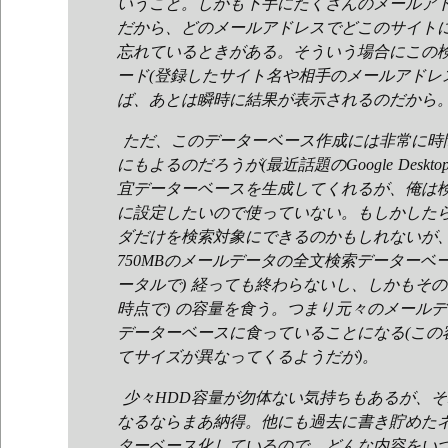
いうこと。しかも下手にたくさんのメールア
だから、どのメールアドレスでどこのサイト
忘れているときがある。そういう場合にこの
ード(登録したサイト名や相手のメールアドレ
ば、あとは瞬時に結果が表示されるのだから
ただ、このデーターベース作成には非常に時
にもよるのだろうが(最近話題のGoogle Deskto
宜データーベースを生成してくれるが、俺は
に設定したいので使っていない。もしかした
ダだけを検索対象にできるのかもしれないが、
750MBのメールデータの全文検索データーベー
ータルで) 経っても終わらないし、しかもそのデ
時点で) の容量を食う。つまり元々のメール
データーベースに食っていることになる(この
てサイズが異なってくるようだが)。
少々HDD容量が勿体ない気持ちもあるが、
なるならまあ納得。他にも過去に書き貯めた
ターベース化しているので、どんな内容をい