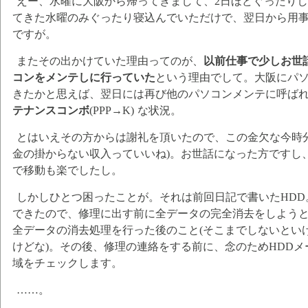
えー、水曜に大阪から帰ってきまして、2日ほどぐったり
てきた水曜のみぐったり寝込んでいただけで、翌日から用
ですが。
またその出かけていた理由ってのが、
以前仕事で少しお世
コンをメンテしに行っていた
という理由でして。大阪にパ
きたかと思えば、翌日には再び他のパソコンメンテに呼ば
テナンスコンボ
(PPP→K) な状況。
とはいえその方からは謝礼を頂いたので、この金欠な今時
金の掛からない収入っていいね)。お世話になった方ですし
で移動も楽でしたし。
しかしひとつ困ったことが。それは前回日記で書いたHD
できたので、修理に出す前に全データの完全消去をしよう
全データの消去処理を行った後のこと(そこまでしないとい
けどな)。その後、修理の連絡をする前に、念のためHDD
域をチェックします。
……。