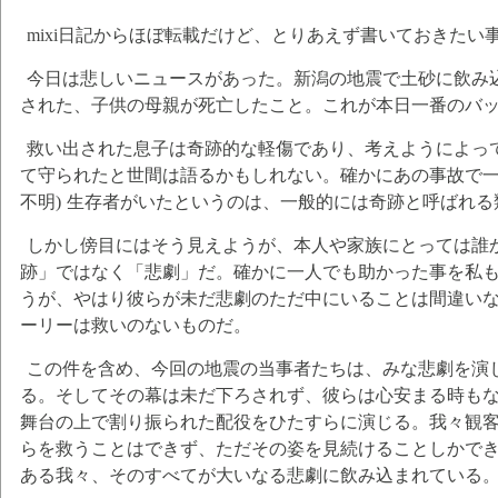
mixi日記からほぼ転載だけど、とりあえず書いておきたい
今日は悲しいニュースがあった。新潟の地震で土砂に飲み
された、子供の母親が死亡したこと。これが本日一番のバ
救い出された息子は奇跡的な軽傷であり、考えようによっ
て守られたと世間は語るかもしれない。確かにあの事故で一
不明) 生存者がいたというのは、一般的には奇跡と呼ばれ
しかし傍目にはそう見えようが、本人や家族にとっては誰
跡」ではなく「悲劇」だ。確かに一人でも助かった事を私
うが、やはり彼らが未だ悲劇のただ中にいることは間違い
ーリーは救いのないものだ。
この件を含め、今回の地震の当事者たちは、みな悲劇を演
る。そしてその幕は未だ下ろされず、彼らは心安まる時も
舞台の上で割り振られた配役をひたすらに演じる。我々観
らを救うことはできず、ただその姿を見続けることしかで
ある我々、そのすべてが大いなる悲劇に飲み込まれている