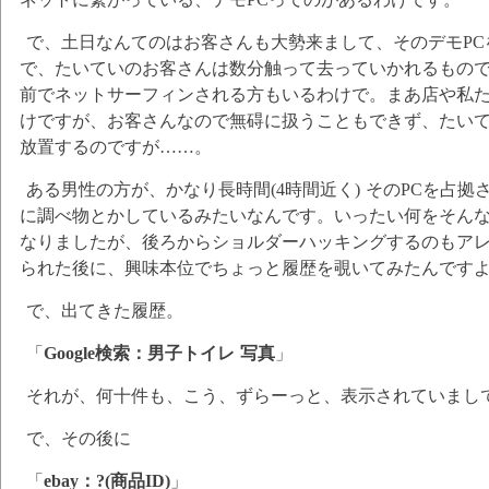
で、土日なんてのはお客さんも大勢来まして、そのデモP
で、たいていのお客さんは数分触って去っていかれるもので
前でネットサーフィンされる方もいるわけで。まあ店や私
けですが、お客さんなので無碍に扱うこともできず、たい
放置するのですが……。
ある男性の方が、かなり長時間(4時間近く) そのPCを占
に調べ物とかしているみたいなんです。いったい何をそん
なりましたが、後ろからショルダーハッキングするのもア
られた後に、興味本位でちょっと履歴を覗いてみたんです
で、出てきた履歴。
「
Google検索：男子トイレ 写真
」
それが、何十件も、こう、ずらーっと、表示されていまし
で、その後に
「
ebay：?(商品ID)
」