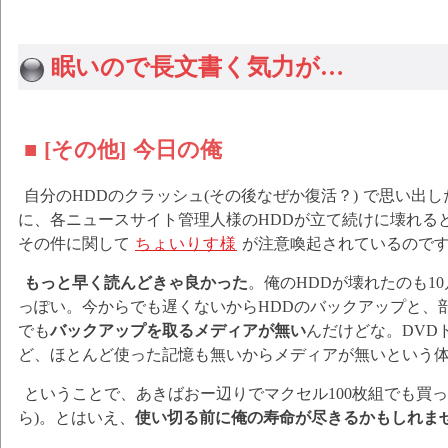
眠いので長文書く気力が…
■ [その他] 今日の俺
自分のHDDのクラッシュ(その後なぜか復活？) で思い出し
に、各ニュースサイト管理人様のHDDが立て続けに壊れる
その件に関して
ちょいりす様
が注意喚起されているので
もっと早く読んどきゃ良かった
。俺のHDDが壊れたのも1
っぽい。今からでも遅くないからHDDのバックアップと、
でも
バックアップを取るメディアが無い
んだけどな。DVDド
ど、ほとんど使った記憶も無いからメディアが無いという
ということで、あきばおー辺りでマクセル100枚組でも買
ら)。とはいえ、
使い切る前に俺の寿命が尽きるかもしれま