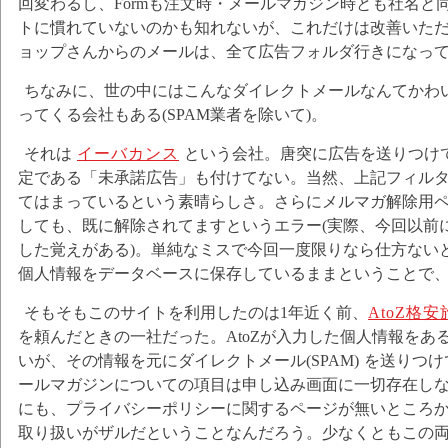
回変わるし、Formも注文時・メールマガジン時とも社名と
トに慣れていないのかも知れないが、これだけは改善いた
ョップさんからのメールは、全て広告フォルダ行きになっ
ちなみに、世の中にはこんなダイレクトメールなんてかわ
ってくる会社もある(SPAM業者を除いて)。
それは
イーバカンス
という会社。唐突に広告を送りつけ
定である「未承諾広告」も付けてない。当然、上記フィル
てはまっているという素晴らしさ。さらにメルマガ解除用
しても、既に解除されてますというエラー(実際、今回以前
した覚えがある)。単純なミスで今回一度限りなら仕方ない
個人情報をデータベースに保存しているままということで
そもそもこのサイトを利用したのは1年近く前、
AtoZ格
を頼んだときの一社だった。AtoZが入力した個人情報をあ
いが、その情報を元にダイレクトメール(SPAM) を送りつ
ールマガジンについての項目は申し込み画面に一切存在しない
にも、プライバシーポリシーに関するページが無いところ
取り扱いがザルだということなんだろう。少なくともこの