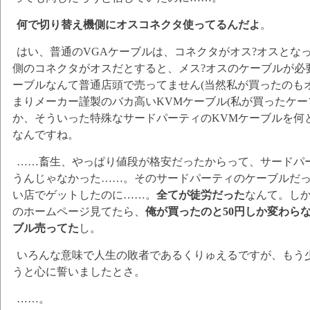
何で切り替え機側にオスコネクタ使ってるんだよ
。
はい、普通のVGAケーブルは、コネクタがオス?オスとな
側のコネクタがオスだとすると、メス?オスのケーブルが必
ーブルなんて普通店頭で売ってません(当然私が買ったのもオ
まりメーカー謹製のバカ高いKVMケーブル(私が買ったケー
か、そういった特殊なサードパーティのKVMケーブルを何
なんですね。
……畜生、やっぱり値段が格安だったからって、サードパ
うんじゃなかった……。そのサードパーティのケーブルだ
い店でゲットしたのに……。
全てが徒労だった
なんて。し
のホームページ見てたら、
俺が買ったのと50円しか変わら
ブル売ってた
し。
いろんな意味で人生の敗者であるくりゅえるですが、もう
うと心に誓いましたとさ。
……。