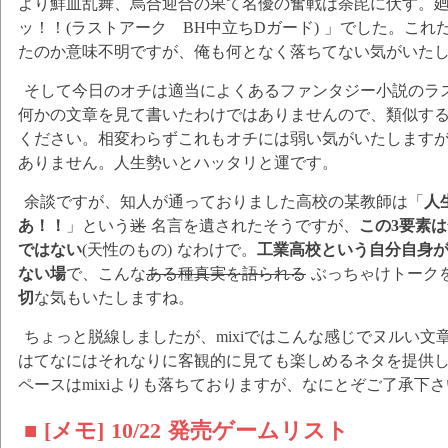
より鮮血乱舞、烏合迎合の果て名優の奮戦は荼毘に伏す。
ッ！！(ラストアーク BH中立ちDガード) 」でした。こ
たのか意味不明ですが、俺も何となく落ちてない気がいた
そして今日のオチは適当によくあるファンタジー小説のラ
何かの文章を見て書いたわけではありませんので、類似す
ください。相変わらずこれもオチには弱い気がいたします
ありません。人生勢いとハッタリと運です。
余談ですが、知人が通っておりました高校の某教師は「
人
あ！！
」という
迷
名言を遺されたそうですが、
この3要素
ではない
(天性のもの) なわけで。
工業高校という自分自身
ない場
で、こんな
ある種真実を語られる
ぶっちゃけトーク
切
な気もいたしますね。
ちょっと脱線しましたが、mixiではこんな感じでヌルい文
はてなにはそれなりに客観的に見ても楽しめるネタを提供
ペースはmixiよりも落ちておりますが、なにとぞご了承下
■ [メモ] 10/22 発売ゲームリスト