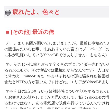
疲れたよ、色々と
■ [その他] 最近の俺
えー、またも間が開いてしまいましたが、最近仕事始めたん
の販促みたいな仕事。まあありていに言えばプロバイダーの
に私が毛嫌いしているYahooBBではありません、もちろん)
で、そこじゃ以前と違って全くそのプロバイダー売れない
るYahooBBが、その地域では
最強
だからなんですが。人口
ですねえ、YahooBBは。
つまりそれだけ孫に騙された被害
舎だとNTTの方が強いんですけどね、エリアがYahooBB
でも今日の話はそういう敵対関係について話をするつもり
たお客さんの話をしようかと思いまして。私はYahooBB
るわけではなく、ある電気店で販促を行っているんですけ
ネットに繋がっている、デモPCってのがあるわけです。