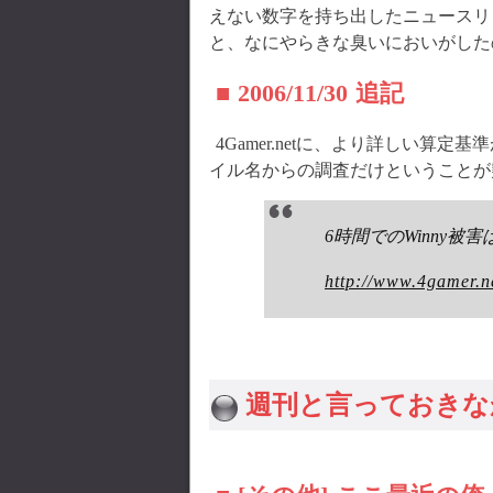
えない数字を持ち出したニュースリ
と、なにやらきな臭いにおいがした
■ 2006/11/30 追記
4Gamer.netに、より詳しい
イル名からの調査だけということが
6時間でのWinny被
http://www.4gamer.n
週刊と言っておきな