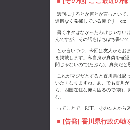
■ [その他] ここ最近の俺
週刊にするとか何とか言っといて、
遺憾なく発揮している俺です。orz
書くネタはなかったわけじゃない
んですが、その話もぼちぼち書いて
とか言いつつ、今回は友人からお
を掲載します。私自身が真偽を確認
間じゃないので(たぶん)、真実だと
これがマジだとすると香川県は腐っ
いたくなりますね。あ、でも香川が
ら、四国在住な俺も困るので(笑)
な。
ってことで、以下、その友人から
■ [告発] 香川県行政の