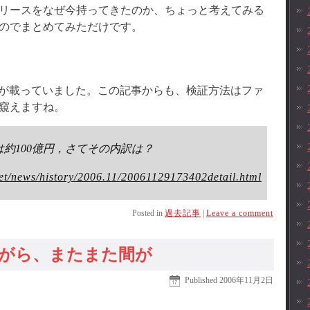
リースをなぜ今持ってきたのか、ちょっと考えてみる
のでまとめてみただけです。
算定基準が載っていました。この記事からも、検証方法はファ
窺えますね。
害は約100億円，さてその内訳は？
et/news/history/2006.11/20061129173402detail.html
Posted in
過去記事
|
Leave a comment
がら、またまた間が
Published
2006年11月2日