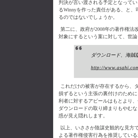
判決が言い渡される予定となってい
るWinnyを作った責任がある、と
るのではないでしょうか。
第二に、政府が2008年の著作権
対象にするという案に対して、世論
ダウンロード、海賊
http://www.asahi.co
これだけの被害が存在するから、
損ずるという主張の裏付けのために
利者に対するアピールはもとより、
ダウンロードの取り締まりもやむな
惑が見え隠れします。
以上、いささか陰謀史観的な見方で
よる著作権侵害行為を推奨している