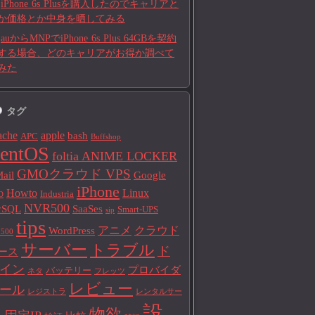
iPhone 6s Plusを購入したのでキャリアと
か価格とか中身を晒してみる
auからMNPでiPhone 6s Plus 64GBを契約
する場合、どのキャリアがお得か調べて
みた
タグ
ache
apple
bash
APC
Buffshop
entOS
foltia ANIME LOCKER
GMOクラウド VPS
ail
Google
iPhone
Howto
Linux
Industria
D
NVR500
ySQL
SaaSes
Smart-UPS
sip
tips
アニメ
クラウド
WordPress
500
サーバー
トラブル
ド
ース
イン
プロバイダ
バッテリー
ネタ
フレッツ
レビュー
ール
レジストラ
レンタルサー
設
物欲