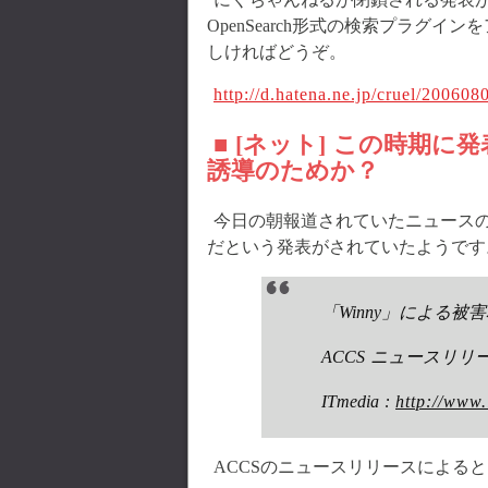
OpenSearch形式の検索プラグ
しければどうぞ。
http://d.hatena.ne.jp/cruel/20060
■ [ネット] この時期に
誘導のためか？
今日の朝報道されていたニュースの話
だという発表がされていたようです
「Winny」による被
ACCS ニュースリリー
ITmedia :
http://www.
ACCSのニュースリリースによる