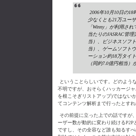
2006年10月10日
少なくとも21万ユー
「Winny」が利用さ
当たりのJASRAC管
当）、ビジネスソフト
当）、ゲームソフトウェ
ーション約18万タイト
（同約7.0億円相当
ということらしいです。どのよう
不明ですが、おそらくハッカージャ
を根こそぎリストアップ)ではない
てコンテンツ解析まで行ったとすれ
その前提に立った上での話ですが
ーザー数が動的に変わり続けるP2
ですし、その全容など誰も知るすべ