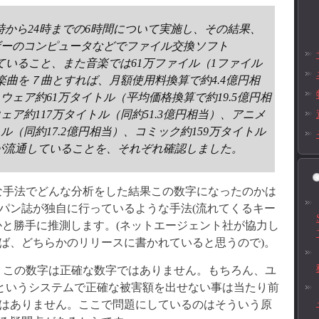
の18時から24時までの6時間について実施し、その結果、
ザーのコンピュータなどでファイル交換ソフト
れていること、また音楽では61万ファイル（1ファイル
理楽曲を７曲とすれば、月額使用料換算で約4.4億円相
ウェア約61万タイトル（平均価格換算で約19.5億円相
ア約117万タイトル（同約51.3億円相当）、アニメ
ル（同約17.2億円相当）、コミック約159万タイトル
）が流通していることを、それぞれ確認しました。
な手法でどんな分析をした結果この数字になったのかは
パン誌が独自に行っているような手法(流れてくるキー
かと勝手に推測します。(ネットエージェント社が協力し
ば、どちらかのリリースに書かれていると思うので)。
、この数字は正確な数字ではありません。もちろん、ユ
Pというシステムで正確な被害額を出せない事は当たり前
はありません。ここで問題にしているのはそういう原