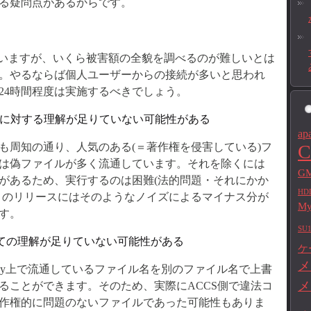
る疑問点があるからです。
ていますが、いくら被害額の全貌を調べるのが難しいとは
。やるならば個人ユーザーからの接続が多いと思われ
24時間程度は実施するべきでしょう。
流通に対する理解が足りていない可能性がある
ap
C
でも周知の通り、人気のある(＝著作権を侵害している)フ
は偽ファイルが多く流通しています。それを除くには
GM
があるため、実行するのは困難(法的問題・それにかか
HD
このリリースにはそのようなノイズによるマイナス分が
M
す。
SU1
についての理解が足りていない可能性がある
ケ
メ
inny上で流通しているファイル名を別のファイル名で上書
メ
ることができます。そのため、実際にACCS側で違法コ
作権的に問題のないファイルであった可能性もありま