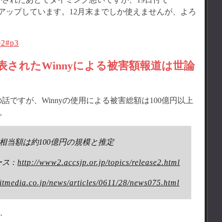
インをアップしています。12月末までしか使えませんが、よろ
802#p3
発表されたWinnyによる被害額報道は世論
ですが、Winnyの使用による被害総額は100億円以上
。
害相当額は約100億円の規模と推定
ス :
http://www2.accsjp.or.jp/topics/release2.html
itmedia.co.jp/news/articles/0611/28/news075.html
と、