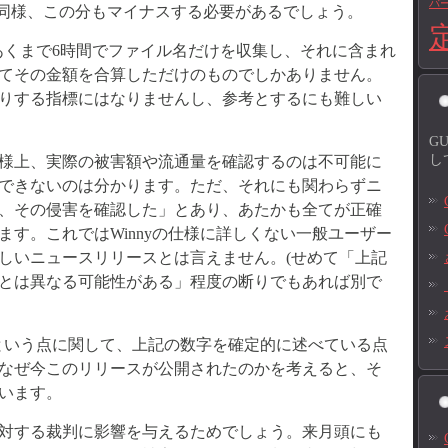
バ
と同様、この分もマイナスする必要があるでしょう。
あくまで6時間でファイル名だけを収集し、それに含まれ
てその金額を合算しただけのものでしかありません。
りする指標にはなりませんし、参考とするにも難しい
G
し
の仕様上、実際の被害額や流通量を確認するのは不可能に
できないのは分かります。ただ、それにも関わらずニ
、その侵害を確認した」とあり、あたかも全てが正確
す。これではWinnyの仕様に詳しくない一般ユーザー
しいニュースリリースとは言えません。(せめて「上記
とは異なる可能性がある」程度の断りでもあれば別で
という点に関して、上記の数字を確定的に述べている点
なぜ今このリリースが公開されたのかを考えると、そ
います。
氏に対する裁判に影響を与えるためでしょう。来月頭にも