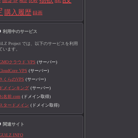
固定IP
比較
検証
ー
移転
定
購入履歴
録画
利用中のサービス
UiLZ Project では、以下のサービスを利用
ています。
GMOクラウド VPS
(サーバー)
CloudCore VPS
(サーバー)
さくらのVPS
(サーバー)
ドメインキング
(サーバー)
お名前.com
(ドメイン取得)
スタードメイン
(ドメイン取得)
関連サイト
GUiLZ.INFO