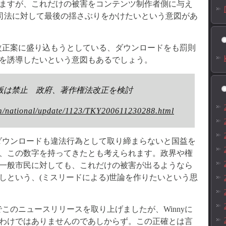
ますが、これだけの被害をコンテンツ制作者側に与え
、司法に対して最後の揺さぶりをかけたいという意図があ
法改正案に盛り込もうとしている、ダウンロードをも罰則
を誘導したいという意図もあるでしょう。
版は禁止 政府、著作権法改正を検討
m/national/update/1123/TKY200611230288.html
ダウンロードも違法行為として取り締まらないと国益を
、この数字を持ってきたとも考えられます。政界や権
一般市民に対しても、これだけの被害が出るようなら
しという、(ミスリードによる)世論を作りたいという思
このニュースリリースを取り上げましたが、Winnyに
わけではありませんのであしからず。この正確とは言