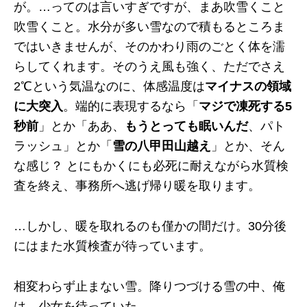
が。…ってのは言いすぎですが、まあ吹雪くこと
吹雪くこと。水分が多い雪なので積もるところま
ではいきませんが、そのかわり雨のごとく体を濡
らしてくれます。そのうえ風も強く、ただでさえ
2℃という気温なのに、体感温度は
マイナスの領域
に大突入
。端的に表現するなら「
マジで凍死する5
秒前
」とか「ああ、
もうとっても眠いんだ
、パト
ラッシュ」とか「
雪の八甲田山越え
」とか、そん
な感じ？ とにもかくにも必死に耐えながら水質検
査を終え、事務所へ逃げ帰り暖を取ります。
…しかし、暖を取れるのも僅かの間だけ。30分後
にはまた水質検査が待っています。
相変わらず止まない雪。降りつづける雪の中、俺
は、少女を待っていた。