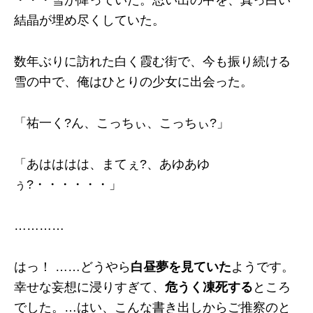
・・・雪が降っていた。思い出の中を、真っ白い
結晶が埋め尽くしていた。
数年ぶりに訪れた白く霞む街で、今も振り続ける
雪の中で、俺はひとりの少女に出会った。
「祐一く?ん、こっちぃ、こっちぃ?」
「あはははは、まてぇ?、あゆあゆ
ぅ?・・・・・・」
…………
はっ！ ……どうやら
白昼夢を見ていた
ようです。
幸せな妄想に浸りすぎて、
危うく凍死する
ところ
でした。…はい、こんな書き出しからご推察のと