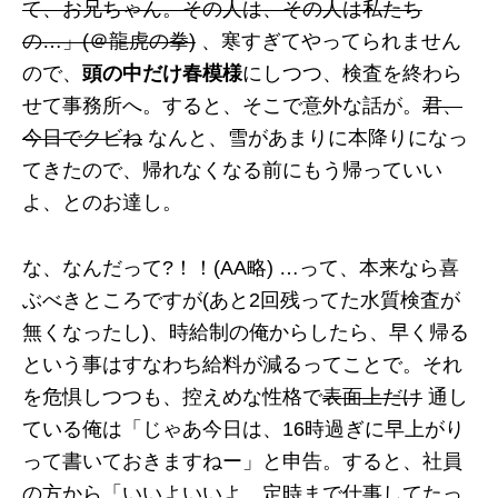
て、お兄ちゃん。その人は、その人は私たち
の…」(＠龍虎の拳)
、寒すぎてやってられません
ので、
頭の中だけ春模様
にしつつ、検査を終わら
せて事務所へ。すると、そこで意外な話が。
君、
今日でクビね
なんと、雪があまりに本降りになっ
てきたので、帰れなくなる前にもう帰っていい
よ、とのお達し。
な、なんだって?！！(AA略) …って、本来なら喜
ぶべきところですが(あと2回残ってた水質検査が
無くなったし)、時給制の俺からしたら、早く帰る
という事はすなわち給料が減るってことで。それ
を危惧しつつも、控えめな性格で
表面上だけ
通し
ている俺は「じゃあ今日は、16時過ぎに早上がり
って書いておきますねー」と申告。すると、社員
の方から「いいよいいよ、定時まで仕事してたっ