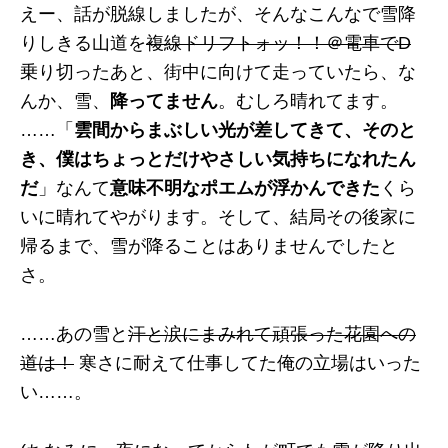
えー、話が脱線しましたが、そんなこんなで雪降
りしきる山道を
複線ドリフトォッ！！＠電車でD
乗り切ったあと、街中に向けて走っていたら、な
んか、雪、
降ってません
。むしろ晴れてます。
……「
雲間からまぶしい光が差してきて、そのと
き、僕はちょっとだけやさしい気持ちになれたん
だ
」なんて
意味不明なポエムが浮かんできた
くら
いに晴れてやがります。そして、結局その後家に
帰るまで、雪が降ることはありませんでしたと
さ。
……あの雪と
汗と涙にまみれて頑張った花園への
道は！
寒さに耐えて仕事してた俺の立場はいった
い……。