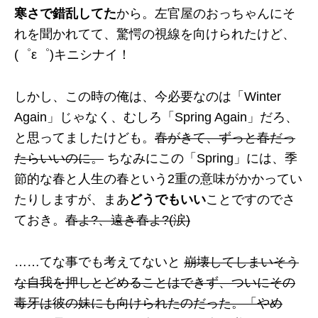
寒さで錯乱してた
から。左官屋のおっちゃんにそ
れを聞かれてて、驚愕の視線を向けられたけど、
(゜ε゜)キニシナイ！
しかし、この時の俺は、今必要なのは「Winter
Again」じゃなく、むしろ「Spring Again」だろ、
と思ってましたけども。
春がきて、ずっと春だっ
たらいいのに。
ちなみにこの「Spring」には、季
節的な春と人生の春という2重の意味がかかってい
たりしますが、まあ
どうでもいい
ことですのでさ
ておき。
春よ?、遠き春よ?(涙)
……てな事でも考えてないと
崩壊してしまいそう
な自我を押しとどめることはできず、ついにその
毒牙は彼の妹にも向けられたのだった。「やめ