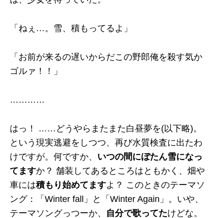
「ねぇ…。雪、積もってるよ」
「お前が来るの遅いからだこの野郎俺を殺す気か
ゴルァ！！」
…………
はっ！ ……どうやらまたまた白昼夢を(以下略)。
という現実逃避をしつつ、再び水質検査に出たわ
けですが。何ですか、
いつの間にぼたん雪になっ
てます
か？ 舗装してあるところはともかく、畑や
車には
積もり始めてます
よ？ このときのテーマソ
ング：「Winter fall」と「Winter Again」。いや、
テーマソングっつーか、
自分で歌ってた
けどな。