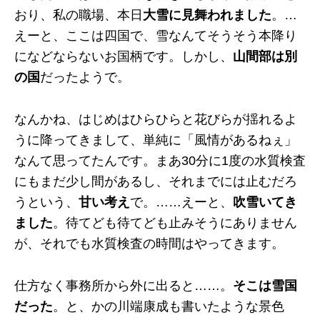
おり、私の職場、本日
大雪に見舞われました
。…
えーと、ここは四国で、雪なんてそうそう本降り
になどならないお国柄です。しかし、
山間部は別
の国
だったようで。
なんかね、はじめはひらひらと花びらが揺れるよ
うに降ってきまして、単純に「風情があるねぇ」
なんて思ってたんです。まあ30分に1度の水質検査
にもまだ少し間があるし、それまでには止むだろ
うという、
甘い考え
で。……えーと、
吹雪いてき
ました
。待てども待てども止みそうにありません
が、それでも水質検査の時間はやってきます。
仕方なく事務所から外に出ると……。
そこは雪国
だった
。と、かの川端康成も書いたような景色