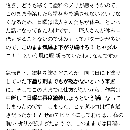
過ぎ、どうも寒くて塗料のノリが悪そうなので、
このまま作業したら塗料を乾燥させないといけな
くなるため、日曜は職人さんたちが休み、といっ
た話になってきたわけです。「職人さんが休み＝
俺もやることないので休み」ってパターンが多い
ので、
このまま気温よ下がり続けろ！
ヒャダル
コ！！
という風に
呪
祈っていたわけなんですが。
急転直下。塗料を塗るどころか、同じ日に下塗り
していた
下塗り剤までもが乾かない
という事態
に。そしてこのままでは仕方がないから、作業は
中断して
日曜に再度塗装しようという話
になって
しまったのです。
しまった、ヒャダルコは行き過
ぎだったか！？ せめてヒャドにしておけば…
私の
呪い
祈りが強すぎたようで、このままでは日曜に