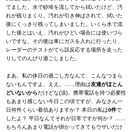
てました。水で砂埃を流してから拭いたけど、汚
れが残りまくり。汚れが引き伸ばされて、拭いた
後にくっきり残ってしまいました。いくら水で流
した後とはいえ、汚れがひどい場合には使いづら
いですな。その後は車にガスを入れに行ったり、
レーダーのテストがてら誤反応する場所を走った
りしてのんびり過ごしました。
まあ、私の休日の過ごし方なんて、こんなつまら
ないもんですよ、ええ。……理由は
友達がほとん
どいないから
だけどな(涙)。携帯電話を持つ必要性
もあまり感じない今日この頃ですが、みなさん一
日何件くらい着信ありますか？ 本日の私は
0件
で
したよ？ 平日なんてそれが日常ですが何か？ ……
もちろんあまり電話が掛かってきてもウザいだけ