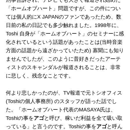
刑事告訴され、テレビでも大きく報道され始めた
「ホームオブハート」問題ですが、この件につい
ては個人的にX JAPANのファンであったため、数
日前の私の日記でも多少触れました。1998年に、
Toshi 自身が「ホームオブハート」のセミナーに感
化されているという話題があったことは(当時音楽
方面の話題から遠ざかっていたため) 寡聞にも知り
ませんでしたが、このように昔好きだったアーテ
ィストのスキャンダルが報道されることは、非常
に悲しく、残念なことです。
何より悲しかったのが、TV報道で元トシオフィス
(Toshiの個人事務所) のスタッフが語った話でし
た。「ホームオブハート代表のMASAYA氏は、
Toshiの事を
アゴ
と呼び、稼いだ利益を全て吸い取
っている」と言うのです。Toshiの事を
アゴ
と呼ん