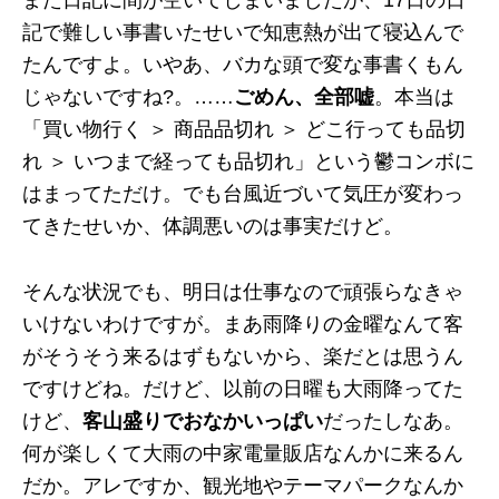
また日記に間が空いてしまいましたが、17日の日
記で難しい事書いたせいで知恵熱が出て寝込んで
たんですよ。いやあ、バカな頭で変な事書くもん
じゃないですね?。……
ごめん、全部嘘
。本当は
「買い物行く ＞ 商品品切れ ＞ どこ行っても品切
れ ＞ いつまで経っても品切れ」という鬱コンボに
はまってただけ。でも台風近づいて気圧が変わっ
てきたせいか、体調悪いのは事実だけど。
そんな状況でも、明日は仕事なので頑張らなきゃ
いけないわけですが。まあ雨降りの金曜なんて客
がそうそう来るはずもないから、楽だとは思うん
ですけどね。だけど、以前の日曜も大雨降ってた
けど、
客山盛りでおなかいっぱい
だったしなあ。
何が楽しくて大雨の中家電量販店なんかに来るん
だか。アレですか、観光地やテーマパークなんか