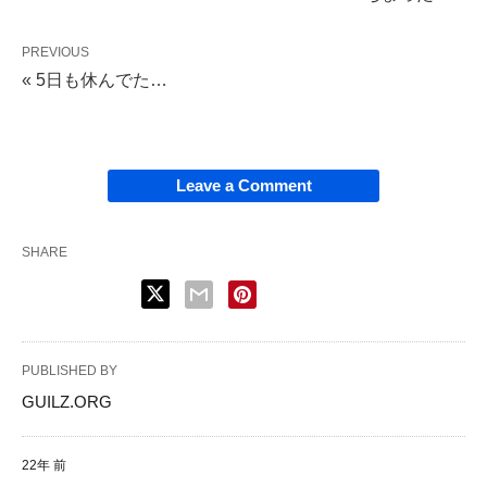
PREVIOUS
« 5日も休んでた…
Leave a Comment
SHARE
PUBLISHED BY
GUILZ.ORG
22年 前