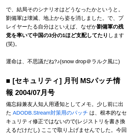
で、結局そのシナリオはどうなったかというと。
劉備軍は壊滅、地上から姿を消しました。で、プ
レイヤーたる自分はといえば、なぜか
劉備軍の残
党を率いて中国の3分の1ほど支配してたり
します
(笑)。
運命は、不思議だね?♪(snow drop＠ラルク風に)
■ [セキュリティ] 月刊 MSパッチ情
報 2004/07月号
備忘録兼友人知人用通知としてメモ。少し前に出
た
ADODB.Stream対策用のパッチ
は、根本的なセ
キュリティ修正ではないので(レジストリを書き換
えるだけだし) ここで取り上げませんでした。今回