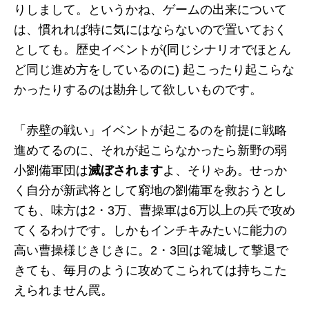
りしまして。というかね、ゲームの出来について
は、慣れれば特に気にはならないので置いておく
としても。歴史イベントが(同じシナリオでほとん
ど同じ進め方をしているのに) 起こったり起こらな
かったりするのは勘弁して欲しいものです。
「赤壁の戦い」イベントが起こるのを前提に戦略
進めてるのに、それが起こらなかったら新野の弱
小劉備軍団は
滅ぼされます
よ、そりゃあ。せっか
く自分が新武将として窮地の劉備軍を救おうとし
ても、味方は2・3万、曹操軍は6万以上の兵で攻め
てくるわけです。しかもインチキみたいに能力の
高い曹操様じきじきに。2・3回は篭城して撃退で
きても、毎月のように攻めてこられては持ちこた
えられません罠。