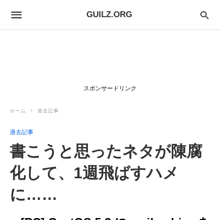
GUILZ.ORG
スポンサードリンク
ホーム
過去記事
過去記事
書こうと思ったネタが陳腐
化して、1週飛ばすハメ
に……