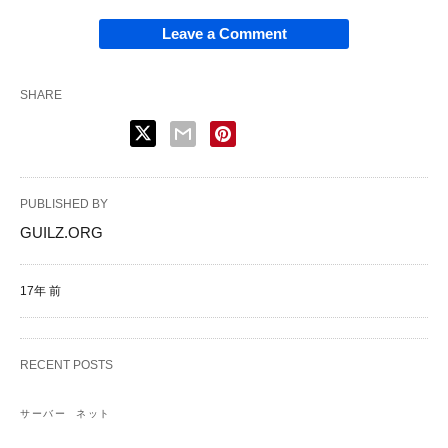
Leave a Comment
SHARE
PUBLISHED BY
GUILZ.ORG
17年 前
RECENT POSTS
サーバー
ネット