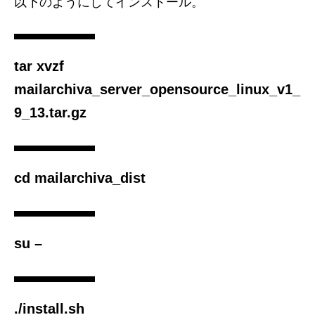
以下のようにしてインストール。
tar xvzf
mailarchiva_server_opensource_linux_v1_
9_13.tar.gz
cd mailarchiva_dist
su –
./install.sh