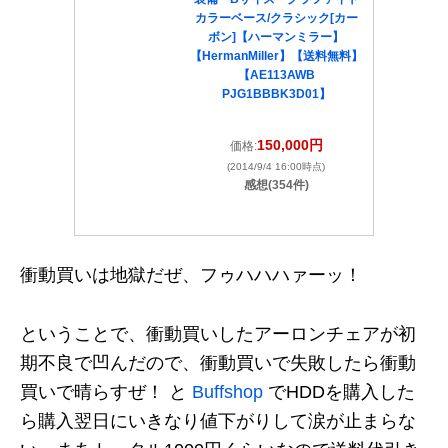
カラーベース/クラシック[カー
ボン]【ハーマンミラー】
【HermanMiller】【送料無料】
【AE113AWB
PJG1BBBK3D01】
150,000円
価格:
(2014/9/4 16:00時点)
感想(354件)
衝動買いは地獄だぜ、フゥハハハァーッ！
ということで、衝動買いしたアーロンチェアが初
期不良で凹んだので、衝動買いで失敗したら衝動
買いで晴らすぜ！ と
Buffshop
でHDDを購入した
ら購入翌日にいきなり値下がりして涙が止まらな