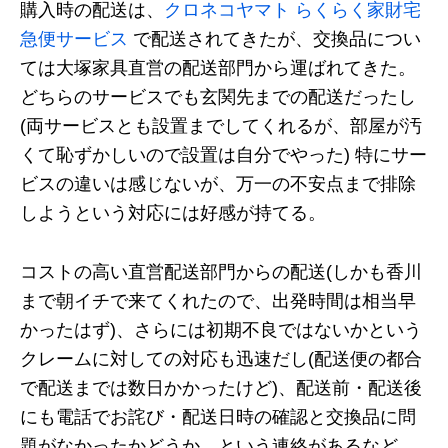
購入時の配送は、
クロネコヤマト らくらく家財宅
急便サービス
で配送されてきたが、交換品につい
ては大塚家具直営の配送部門から運ばれてきた。
どちらのサービスでも玄関先までの配送だったし
(両サービスとも設置までしてくれるが、部屋が汚
くて恥ずかしいので設置は自分でやった) 特にサー
ビスの違いは感じないが、万一の不安点まで排除
しようという対応には好感が持てる。
コストの高い直営配送部門からの配送(しかも香川
まで朝イチで来てくれたので、出発時間は相当早
かったはず)、さらには初期不良ではないかという
クレームに対しての対応も迅速だし(配送便の都合
で配送までは数日かかったけど)、配送前・配送後
にも電話でお詫び・配送日時の確認と交換品に問
題がなかったかどうか、という連絡があるなど、