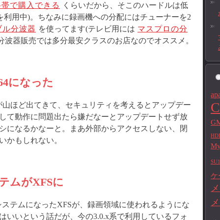
格帯で購入できる
くらいだから、そこのハードルは低
3K を利用中)。ちなみに録画機への分配にはチューナーを2
ブル分波器
を使ってます(テレビ用には
マスプロの分
分波器販売では多分最安クラスのお店なのでオススメ。
 x64になった
ap
C
トが山ほど出てきて、セキュリティを考えるとアップデー
して動作に問題出たら嫌だなーとアップデートせず放
GM
シになるかなーと。まあ外部からアクセスしない、閉
HD
いかもしれない。
M
SU1
ケ
テムがXFSに
メ
メ
イルシステムになったXFSが、録画領域に使われるようにな
いいという話だが、今の3.0.x系で利用しているフォ