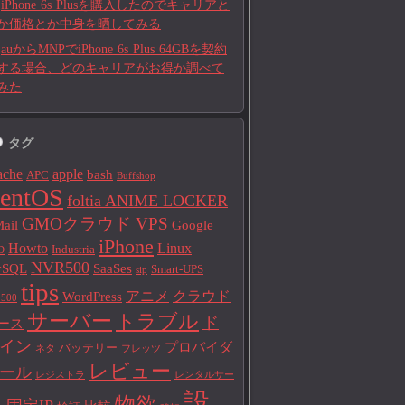
iPhone 6s Plusを購入したのでキャリアと
か価格とか中身を晒してみる
auからMNPでiPhone 6s Plus 64GBを契約
する場合、どのキャリアがお得か調べて
みた
タグ
ache
apple
bash
APC
Buffshop
entOS
foltia ANIME LOCKER
GMOクラウド VPS
ail
Google
iPhone
Howto
Linux
Industria
D
NVR500
ySQL
SaaSes
Smart-UPS
sip
tips
アニメ
クラウド
WordPress
500
サーバー
トラブル
ド
ース
イン
プロバイダ
バッテリー
ネタ
フレッツ
レビュー
ール
レジストラ
レンタルサー
設
物欲