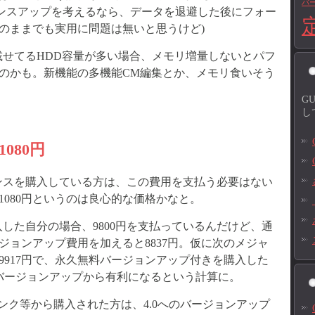
バ
マンスアップを考えるなら、データを退避した後にフォー
t4のままでも実用に問題は無いと思うけど)
せてるHDD容量が多い場合、メモリ増量しないとパフ
のかも。新機能の多機能CM編集とか、メモリ食いそう
G
し
080円
ンスを購入している方は、この費用を支払う必要はない
080円というのは良心的な価格かなと。
した自分の場合、9800円を支払っているんだけど、通
ージョンアップ費用を加えると8837円。仮に次のメジャ
9917円で、永久無料バージョンアップ付きを購入した
バージョンアップから有利になるという計算に。
ンク等から購入された方は、4.0へのバージョンアップ