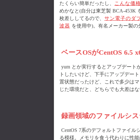
たくらい簡単だったし、
こんな価
めかなと(自分は東芝製 BCA-45
枚差ししてるので、
サン電子のダ
波器
を使用中)。有名メーカー製の
ベースOSがCentOS 6.5
yum とか実行するとアップデー
トしたいけど、下手にアップデート
置状態だったけど、これで多少はマ
じた環境だと、どちらでも大差はな
録画領域のファイルシス
CentOS 7系のデフォルトファ
る模様。メモリを食う代わりに性能は