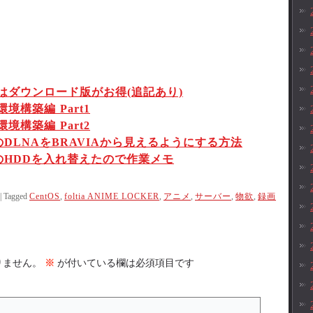
CKER はダウンロード版がお得(追記あり)
R 環境構築編 Part1
R 環境構築編 Part2
CKERのDLNAをBRAVIAから見えるようにする方法
CKERのHDDを入れ替えたので作業メモ
|
Tagged
CentOS
,
foltia ANIME LOCKER
,
アニメ
,
サーバー
,
物欲
,
録画
りません。
※
が付いている欄は必須項目です