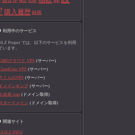
固定IP
比較
検証
ー
移転
定
購入履歴
録画
利用中のサービス
UiLZ Project では、以下のサービスを利用
ています。
GMOクラウド VPS
(サーバー)
CloudCore VPS
(サーバー)
さくらのVPS
(サーバー)
ドメインキング
(サーバー)
お名前.com
(ドメイン取得)
スタードメイン
(ドメイン取得)
関連サイト
GUiLZ.INFO