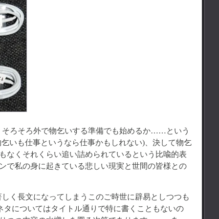
、そろそろ外で物乞いする準備でも始めるか……という
物乞いも仕事というなら仕事かもしれない)、決して物乞
もなくそれくらい追い詰められているという比喩的表
ンで私の身に起きている悲しい現実と世間の皆様との
著しく長文になってしまうこのご時世に辟易としつつも
のネタについてはタイトル通りで特に書くこともないの