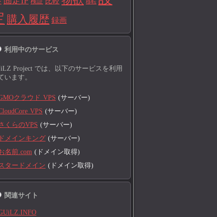
固定IP
比較
検証
ー
移転
定
購入履歴
録画
利用中のサービス
UiLZ Project では、以下のサービスを利用
ています。
GMOクラウド VPS
(サーバー)
CloudCore VPS
(サーバー)
さくらのVPS
(サーバー)
ドメインキング
(サーバー)
お名前.com
(ドメイン取得)
スタードメイン
(ドメイン取得)
関連サイト
GUiLZ.INFO