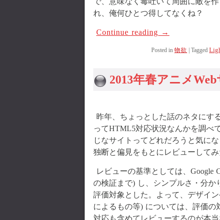
で、意味なく毒吐いて周囲に敵を作
れ、俺何ひとつ得してなくね？
Continue reading
→
Posted in
物欲
|
Tagged
Lig
2013年春アニメW
昨年、ちょっとした話のネタにする
ってHTML5対応状況なんかを調べ
じなサイトってどれだろうと気になっ
独断と偏見をもとにレビューしてみ
レビューの基準としては、Google
の検証まで) し、シンプルさ・分か
評価対象とした。よって、デザイン
によるもの等) については、評価の対象
対応も含めてレビューするのが本当