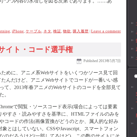
りつつ内容の水増しを図る次第であります。……あ
htning
,
iPhone
,
ケーブル
,
ネタ
,
検証
,
物欲
,
購入履歴
|
Leave a comment
ebサイト・コード選手権
Published
2013年5月7日
ために、アニメ系Webサイトをいくつかソース見て回
てたんだけど、アニメWebサイトでコードが一番いい感
て、2013年春アニメのWebサイトのコードを全部見て
た。
 Chromeで閲覧・ソースコード表示(場合によっては要素
りやすさ・読みやすさを基準に、HTMLファイルのみを
やコードの作法(画像置換がどうのとか、属人的な好み
とはしていない。CSSやJavascript、スマートフォン
なのだろうけど(一部してるけど)、この数のサイトにそ