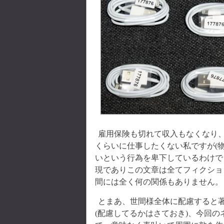
雇用保険も切れて収入もなくなり
くらいに仕事したくない私ですが(
いという行為を卑下しているわけで
現でありこの文章は全てフィクショ
間には全く何の関係もありません。
とまあ、世間様全体に配慮すると
(配慮してるかはさておき)、今回