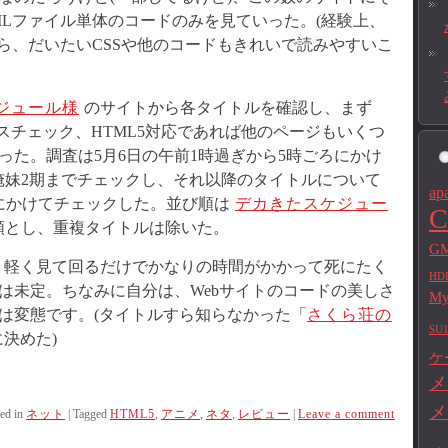
MLファイル単体のコードのみを見ていった。(経験上、
ら、だいたいCSSや他のコードもきれいで読みやすいこ
ジュール様
のサイトから各タイトルを確認し、まず
スチェック、HTML5対応であれば他のページもいくつ
った。調査は5月6日の午前1時過ぎから5時ごろにかけ
俺妹2期までチェックし、それ以降のタイトルについて
ap
ろにかけてチェックした。並び順は
デカきたスケジュー
C
順とし、重複タイトルは除いた。
GM
、軽く見て回るだけでかなりの時間がかかって死にたく
HD
は未定。ちなみに自分は、Webサイトのコードの美しさ
M
は変態です。(タイトルすら知らなかった「
さくら荘の
SU1
決めた)
ケ
メ
メ
ed in
ネット
|
Tagged
HTML5
,
アニメ
,
ネタ
,
レビュー
|
Leave a comment