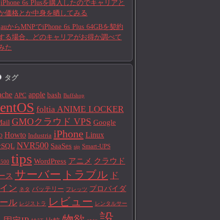
iPhone 6s Plusを購入したのでキャリアと
か価格とか中身を晒してみる
auからMNPでiPhone 6s Plus 64GBを契約
する場合、どのキャリアがお得か調べて
みた
タグ
ache
apple
bash
APC
Buffshop
entOS
foltia ANIME LOCKER
GMOクラウド VPS
ail
Google
iPhone
Howto
Linux
Industria
D
NVR500
ySQL
SaaSes
Smart-UPS
sip
tips
アニメ
クラウド
WordPress
500
サーバー
トラブル
ド
ース
イン
プロバイダ
バッテリー
ネタ
フレッツ
レビュー
ール
レジストラ
レンタルサー
設
物欲