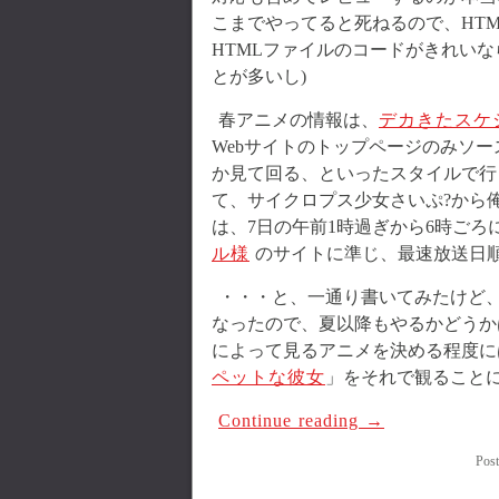
こまでやってると死ねるので、HT
HTMLファイルのコードがきれいな
とが多いし)
春アニメの情報は、
デカきたスケ
Webサイトのトップページのみソー
か見て回る、といったスタイルで行
て、サイクロプス少女さいぷ?から
は、7日の午前1時過ぎから6時ご
ル様
のサイトに準じ、最速放送日
・・・と、一通り書いてみたけど
なったので、夏以降もやるかどうか
によって見るアニメを決める程度に
ペットな彼女
」をそれで観ることに
Continue reading
→
Post