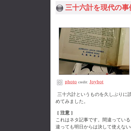
三十六計を現代の事
photo
Joybot
credit:
三十六計というものを久しぶりに
めてみました。
[ 注意 ]
これはネタ記事です。間違っている
違っても明日からは決して使えない