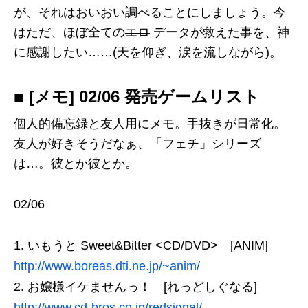
が、それはおいおい調べることにしましょう。今
はただ、ほぼ全ての
エロ
データが救えた事を、神
に感謝したい……(天を仰ぎ、涙を流しながら)。
■ [メモ] 02/06 発売ゲームリスト
個人的備忘録と友人用にメモ。手抜きが日常化。
友人が好きそうだなぁ、「フェチ」シリーズ
は…。彼とか彼とか。
02/06
いもうと Sweet&Bitter <CD/DVD> [ANIM]
http://www.boreas.dti.ne.jp/~anim/
お嬢様イケませんっ！ [れっどしぐなる]
http://www.cd-bros.co.jp/redsignal/