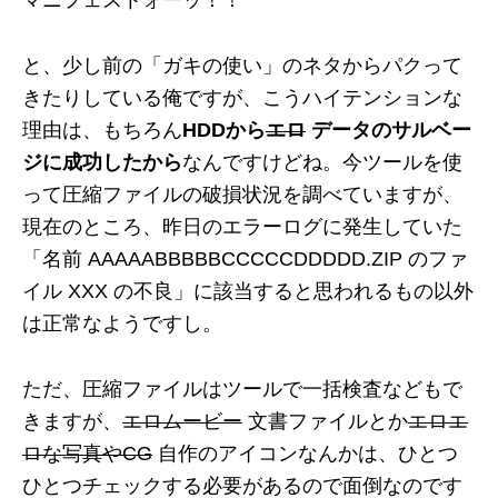
マニフェストォーッ！！
と、少し前の「ガキの使い」のネタからパクって
きたりしている俺ですが、こうハイテンションな
理由は、もちろん
HDDから
エロ
データのサルベー
ジに成功したから
なんですけどね。今ツールを使
って圧縮ファイルの破損状況を調べていますが、
現在のところ、昨日のエラーログに発生していた
「名前 AAAAABBBBBCCCCCDDDDD.ZIP のファ
イル XXX の不良」に該当すると思われるもの以外
は正常なようですし。
ただ、圧縮ファイルはツールで一括検査などもで
きますが、
エロムービー
文書ファイルとか
エロエ
ロな写真やCG
自作のアイコンなんかは、ひとつ
ひとつチェックする必要があるので面倒なのです