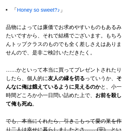
「
Honey so sweet?♪
」
品物によっては廉価でお求めやすいものもあるみ
たいですから、それで結構でございます。もちろ
んトップクラスのものでも全く差しさえはありま
せんので、是非ご検討いただきたく。
……かといって本当に買ってプレゼントされたり
したら、個人的に
友人の縁を切る
っていうか、
そ
んなに俺は餓えているように見えるのか
と、小一
時間どころか小一日問い詰めた上で、
お前を殺し
て俺も死ぬ
。
でも、本当にくれたら、引きこもって愛の巣を作
り二人は幸せに暮らしましたとさ…… (完) とい